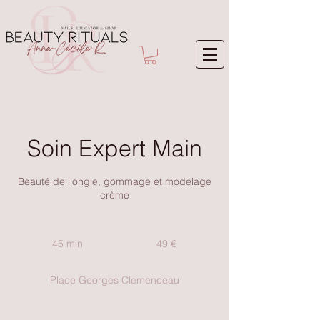
Soin Expert Main
Beauté de l'ongle, gommage et modelage
crème
49
euros
45 min
4
49 €
5
m
Place Georges Clemenceau
i
n