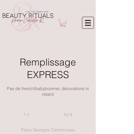
Remplissage
EXPRESS
Pas de french/babyboomer, décorations ni
retard
52
euros
1 h
1
52 €
Place Georges Clemenceau