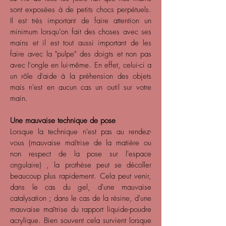
sont exposées à de petits chocs perpétuels.
Il est très important de faire attention un
minimum lorsqu'on fait des choses avec ses
mains et il est tout aussi important de les
faire avec la "pulpe" des doigts et non pas
avec l'ongle en lui-même. En effet, celui-ci a
un rôle d'aide à la préhension des objets
mais n'est en aucun cas un outil sur votre
main.
Une mauvaise technique de pose
Lorsque la technique n'est pas au rendez-
vous (mauvaise
maîtrise
de la matière ou
non respect de la pose sur l'espace
ongulaire) , la prothèse peut se décoller
beaucoup plus rapidement. Cela peut venir,
dans le cas du gel, d'une mauvaise
catalysation ; dans le cas de la résine, d'une
mauvaise
maîtrise
du rapport liquide-poudre
acrylique. Bien souvent cela survient lorsque