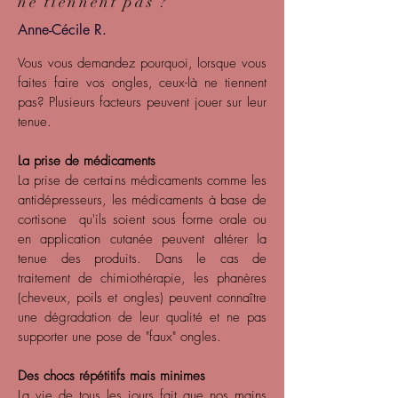
ne tiennent pas ?
Anne-Cécile R.
Vous vous demandez pourquoi, lorsque vous
faites faire vos ongles, ceux-là ne tiennent
pas? Plusieurs facteurs peuvent jouer sur leur
tenue.
La prise de médicaments
La prise de certains médicaments comme les
antidépresseurs, les médicaments à base de
cortisone
qu'ils soient sous forme orale ou
en application
cutanée
peuvent altérer la
tenue des produits. Dans le cas de
traitement de chimiothérapie, les phanères
(cheveux, poils et ongles) peuvent connaître
une dégradation de leur qualité et ne pas
supporter une pose de "faux" ongles.
Des chocs répétitifs mais minimes
La vie de tous les jours fait que nos mains