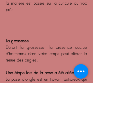
la matière est posée sur la cuticule ou trop
près.
La grossesse
Durant la grossesse, la présence accrue
d'hormones dans votre corps peut altérer la
tenue des ongles.
Une étape lors de la pose a été
altéré
La pose d'ongle est un travail fastidieux qui
demande une certaine rigueur de la part de
la prothésiste ongulaire et de la cliente.
En effet, lors de la pose d'ongles on passe
certaines étapes à déshydrater et dégraisser
l'ongle naturel afin que la matière puisse
tenir, sans ça on est sûr que l'ongle se
décollera.