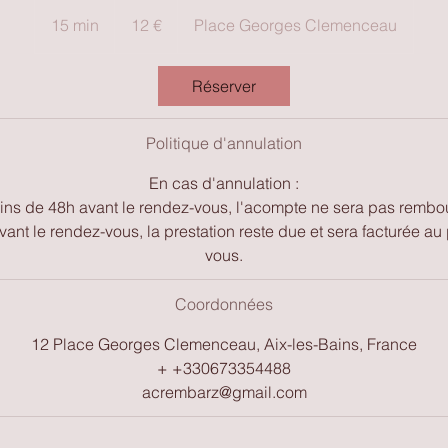
12
euros
15 min
1
12 €
Place Georges Clemenceau
5
m
Réserver
i
n
Politique d'annulation
En cas d'annulation :
ins de 48h avant le rendez-vous, l'acompte ne sera pas rembo
vant le rendez-vous, la prestation reste due et sera facturée au
Coordonnées
12 Place Georges Clemenceau, Aix-les-Bains, France
+ +330673354488
acrembarz@gmail.com